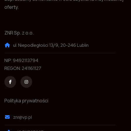
oferty.
ZNR Sp. z o.o.
ul. Niepodległości 13/9, 20-246 Lublin
NIP: 9492113794
REGON: 241161127
Polityka prywatności
znr@vp.pl