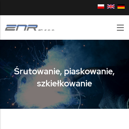
Przejdź do treści
Śrutowanie, piaskowanie,
szkiełkowanie